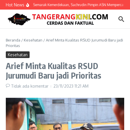
Lewati ke konten
Hot News
Semarak Kemerdekaan, Sachrudin Pimpin ASN Mempercantik Ko
Beranda
/
Kesehatan
/
Arief Minta Kualitas RSUD Jurumudi Baru jadi
Prioritas
Kesehatan
Arief Minta Kualitas RSUD
Jurumudi Baru jadi Prioritas
Tidak ada komentar
23/11/2023
11:21 AM