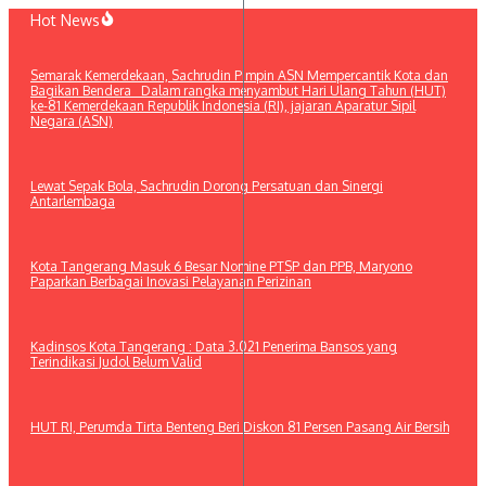
Lewati
Hot News
ke
konten
Semarak Kemerdekaan, Sachrudin Pimpin ASN Mempercantik Kota dan
Bagikan Bendera Dalam rangka menyambut Hari Ulang Tahun (HUT)
ke-81 Kemerdekaan Republik Indonesia (RI), jajaran Aparatur Sipil
Negara (ASN)
Lewat Sepak Bola, Sachrudin Dorong Persatuan dan Sinergi
Antarlembaga
Kota Tangerang Masuk 6 Besar Nomine PTSP dan PPB, Maryono
Paparkan Berbagai Inovasi Pelayanan Perizinan
Kadinsos Kota Tangerang : Data 3.021 Penerima Bansos yang
Terindikasi Judol Belum Valid
HUT RI, Perumda Tirta Benteng Beri Diskon 81 Persen Pasang Air Bersih