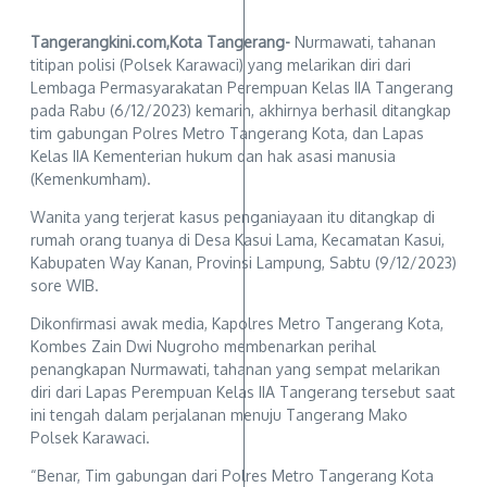
Tangerangkini.com,Kota Tangerang-
Nurmawati, tahanan
titipan polisi (Polsek Karawaci) yang melarikan diri dari
Lembaga Permasyarakatan Perempuan Kelas IIA Tangerang
pada Rabu (6/12/2023) kemarin, akhirnya berhasil ditangkap
tim gabungan Polres Metro Tangerang Kota, dan Lapas
Kelas IIA Kementerian hukum dan hak asasi manusia
(Kemenkumham).
Wanita yang terjerat kasus penganiayaan itu ditangkap di
rumah orang tuanya di Desa Kasui Lama, Kecamatan Kasui,
Kabupaten Way Kanan, Provinsi Lampung, Sabtu (9/12/2023)
sore WIB.
Dikonfirmasi awak media, Kapolres Metro Tangerang Kota,
Kombes Zain Dwi Nugroho membenarkan perihal
penangkapan Nurmawati, tahanan yang sempat melarikan
diri dari Lapas Perempuan Kelas IIA Tangerang tersebut saat
ini tengah dalam perjalanan menuju Tangerang Mako
Polsek Karawaci.
“Benar, Tim gabungan dari Polres Metro Tangerang Kota