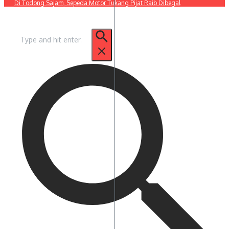
Di Todong Sajam, Sepeda Motor Tukang Pijat Raib Dibegal
Pencarian
untuk: