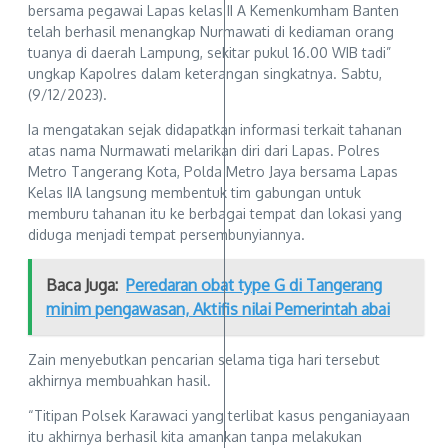
bersama pegawai Lapas kelas II A Kemenkumham Banten
telah berhasil menangkap Nurmawati di kediaman orang
tuanya di daerah Lampung, sekitar pukul 16.00 WIB tadi”
ungkap Kapolres dalam keterangan singkatnya. Sabtu,
(9/12/2023).
Ia mengatakan sejak didapatkan informasi terkait tahanan
atas nama Nurmawati melarikan diri dari Lapas. Polres
Metro Tangerang Kota, Polda Metro Jaya bersama Lapas
Kelas IIA langsung membentuk tim gabungan untuk
memburu tahanan itu ke berbagai tempat dan lokasi yang
diduga menjadi tempat persembunyiannya.
Baca Juga:
Peredaran obat type G di Tangerang
minim pengawasan, Aktifis nilai Pemerintah abai
Zain menyebutkan pencarian selama tiga hari tersebut
akhirnya membuahkan hasil.
“Titipan Polsek Karawaci yang terlibat kasus penganiayaan
itu akhirnya berhasil kita amankan tanpa melakukan