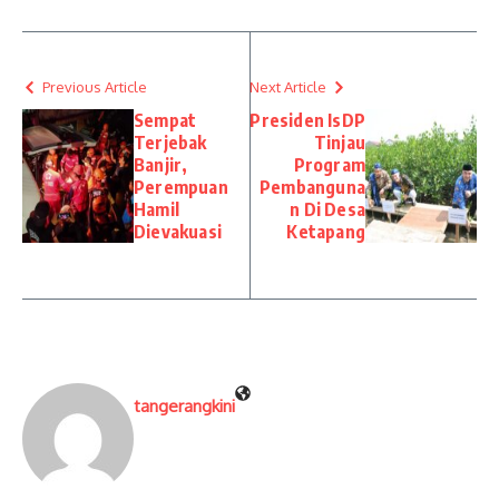
Previous Article
Next Article
Sempat
Presiden IsDP
Terjebak
Tinjau
Banjir,
Program
Perempuan
Pembanguna
Hamil
n Di Desa
Dievakuasi
Ketapang
tangerangkini