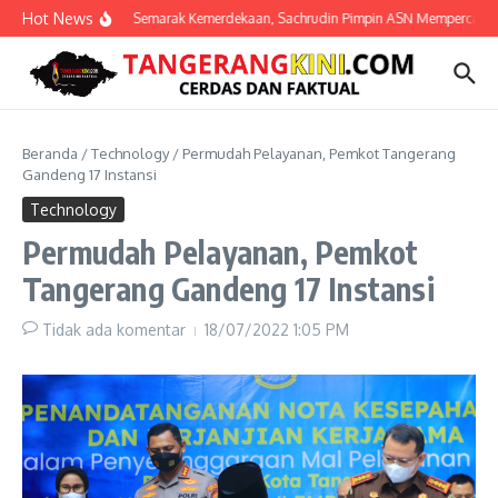
Lewati ke konten
Hot News
Semarak Kemerdekaan, Sachrudin Pimpin ASN Mempercantik K
Beranda
/
Technology
/
Permudah Pelayanan, Pemkot Tangerang
Gandeng 17 Instansi
Technology
Permudah Pelayanan, Pemkot
Tangerang Gandeng 17 Instansi
Tidak ada komentar
18/07/2022
1:05 PM