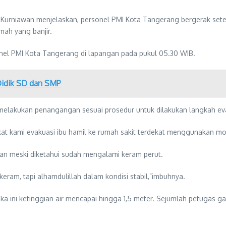
Kurniawan menjelaskan, personel PMI Kota Tangerang bergerak set
mah yang banjir.
onel PMI Kota Tangerang di lapangan pada pukul 05.30 WIB.
 Didik SD dan SMP
melakukan penangangan sesuai prosedur untuk dilakukan langkah ev
at kami evakuasi ibu hamil ke rumah sakit terdekat menggunakan mob
an meski diketahui sudah mengalami keram perut.
ram, tapi alhamdulillah dalam kondisi stabil,”imbuhnya.
 ini ketinggian air mencapai hingga 1,5 meter. Sejumlah petugas gabu