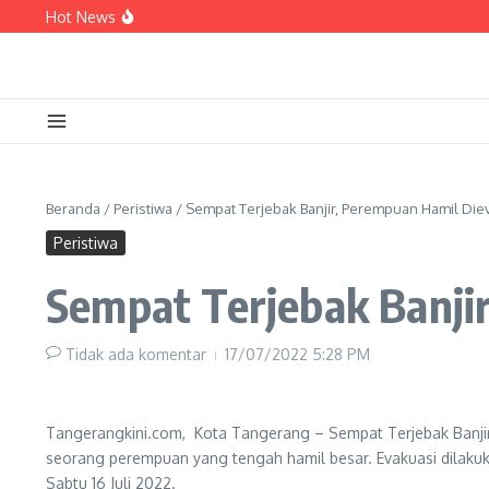
Lewati ke konten
Hot News
Sampaikan Aspirasi di Forum Kemendagri, Sa
Armada BPBD Bertambah, Sachrudin: Perkuat 
PERUMDAM TKR Siagakan Mobil Tangki Air di
Beranda
/
Peristiwa
/
Sempat Terjebak Banjir, Perempuan Hamil Die
Peristiwa
Sempat Terjebak Banji
Tidak ada komentar
17/07/2022
5:28 PM
Tangerangkini.com, Kota Tangerang – Sempat Terjebak Banji
seorang perempuan yang tengah hamil besar. Evakuasi dilakuk
Sabtu 16 Juli 2022.