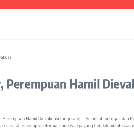
chrudin Minta Dukungan Pusat
Kesiapsiagaan Bencana hingga Tingkat Lingkungan
 Dua Lokasi Terdampak Kekeringan
vakuasi
r, Perempuan Hamil Dieva
r, Perempuan Hamil DievakuasiTangerang – Sejumlah petugas dari P
an setelah mendapat informasi ada warga yang hendak melahirkan di