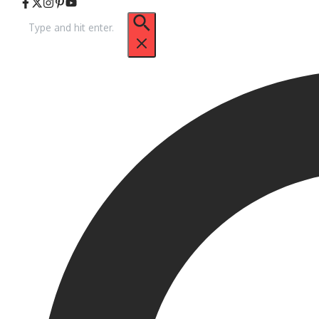
Pencarian
untuk: