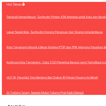
Lewati
Hot News
ke
konten
Semarak Kemerdekaan, Sachrudin Pimpin ASN Mempercantik Kota dan Bagika
Lewat Sepak Bola, Sachrudin Dorong Persatuan dan Sinergi Antarlembaga
Kota Tangerang Masuk 6 Besar Nomine PTSP dan PPB, Maryono Paparkan Ber
Kadinsos Kota Tangerang : Data 3.021 Penerima Bansos yang Terindikasi Jud
HUT RI, Perumda Tirta Benteng Beri Diskon 81 Persen Pasang Air Bersih
Di Todong Sajam, Sepeda Motor Tukang Pijat Raib Dibegal