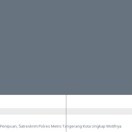
 Penipuan, Satreskrim Polres Metro Tangerang Kota Ungkap Motifnya