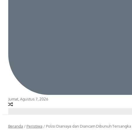
Jumat, Agustus 7, 2026
Beranda
/
Peristiwa
/
Polisi Dianiaya dan Diancam Dibunuh Tersangka