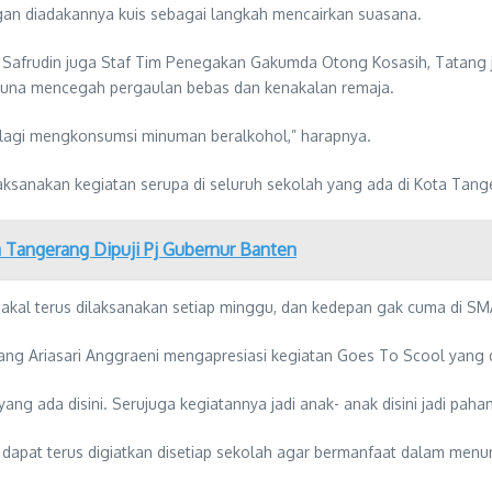
ngan diadakannya kuis sebagai langkah mencairkan suasana.
afrudin juga Staf Tim Penegakan Gakumda Otong Kosasih, Tatang ju
f guna mencegah pergaulan bebas dan kenakalan remaja.
a lagi mengkonsumsi minuman beralkohol,” harapnya.
ksanakan kegiatan serupa di seluruh sekolah yang ada di Kota Tang
a Tangerang Dipuji Pj Gubernur Banten
ni bakal terus dilaksanakan setiap minggu, dan kedepan gak cuma di S
erang Ariasari Anggraeni mengapresiasi kegiatan Goes To Scool yan
 yang ada disini. Serujuga kegiatannya jadi anak- anak disini jadi pa
n dapat terus digiatkan disetiap sekolah agar bermanfaat dalam men