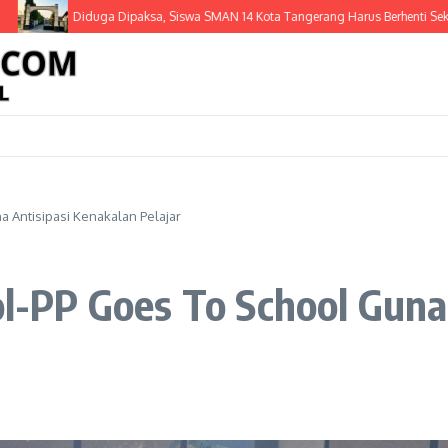
Diduga Dipaksa, Siswa SMAN 14 Kota Tangerang Harus Berhenti Sekolah
a Antisipasi Kenakalan Pelajar
pol-PP Goes To School Gun