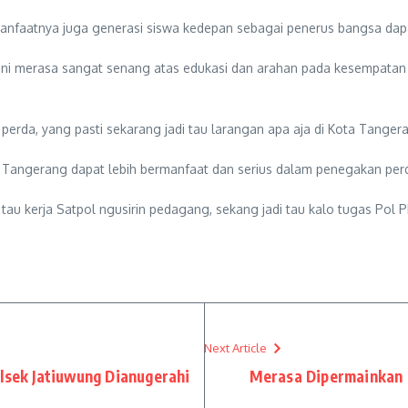
nfaatnya juga generasi siswa kedepan sebagai penerus bangsa dapat l
 Ghani merasa sangat senang atas edukasi dan arahan pada kesempata
perda, yang pasti sekarang jadi tau larangan apa aja di Kota Tangera
a Tangerang dapat lebih bermanfaat dan serius dalam penegakan per
tau kerja Satpol ngusirin pedagang, sekang jadi tau kalo tugas Pol 
Next Article
lsek Jatiuwung Dianugerahi
Merasa Dipermainkan 