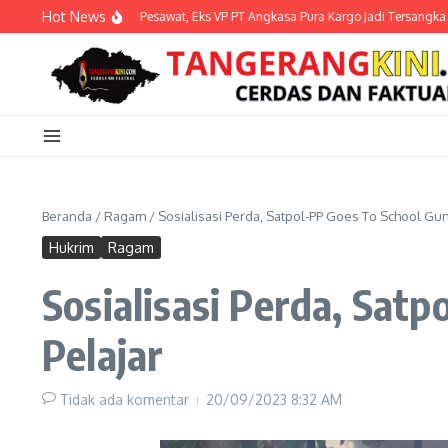
Lewati ke konten
Hot News
Korupsi Charter Pesawat, Eks VP PT Angkasa Pura Kargo Jadi Tersangka
Beranda
/
Ragam
/
Sosialisasi Perda, Satpol-PP Goes To School Gun
Hukrim
Ragam
Sosialisasi Perda, Sat
Pelajar
Tidak ada komentar
20/09/2023
8:32 AM