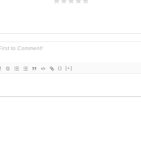
{}
[+]