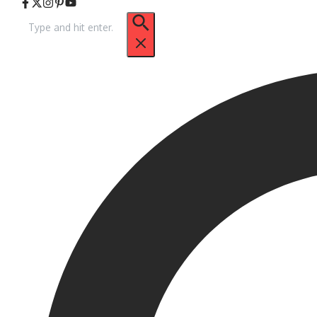
Pencarian
untuk: