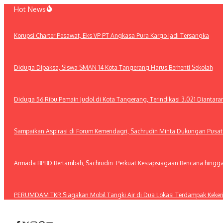
Lewati
Hot News
ke
konten
Korupsi Charter Pesawat, Eks VP PT Angkasa Pura Kargo Jadi Tersangka
Diduga Dipaksa, Siswa SMAN 14 Kota Tangerang Harus Berhenti Sekolah
Diduga 56 Ribu Pemain Judol di Kota Tangerang, Terindikasi 3.021 Diantar
Sampaikan Aspirasi di Forum Kemendagri, Sachrudin Minta Dukungan Pusa
Armada BPBD Bertambah, Sachrudin: Perkuat Kesiapsiagaan Bencana hingg
PERUMDAM TKR Siagakan Mobil Tangki Air di Dua Lokasi Terdampak Keker