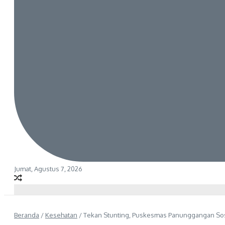
Jumat, Agustus 7, 2026
Beranda
/
Kesehatan
/
Tekan Stunting, Puskesmas Panunggangan Sos