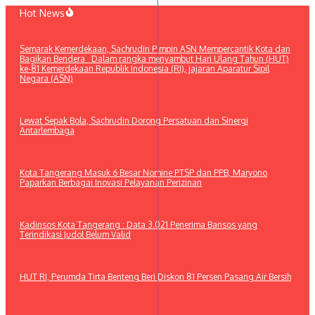
Lewati
Hot News
ke
konten
Semarak Kemerdekaan, Sachrudin Pimpin ASN Mempercantik Kota dan
Bagikan Bendera Dalam rangka menyambut Hari Ulang Tahun (HUT)
ke-81 Kemerdekaan Republik Indonesia (RI), jajaran Aparatur Sipil
Negara (ASN)
Lewat Sepak Bola, Sachrudin Dorong Persatuan dan Sinergi
Antarlembaga
Kota Tangerang Masuk 6 Besar Nomine PTSP dan PPB, Maryono
Paparkan Berbagai Inovasi Pelayanan Perizinan
Kadinsos Kota Tangerang : Data 3.021 Penerima Bansos yang
Terindikasi Judol Belum Valid
HUT RI, Perumda Tirta Benteng Beri Diskon 81 Persen Pasang Air Bersih