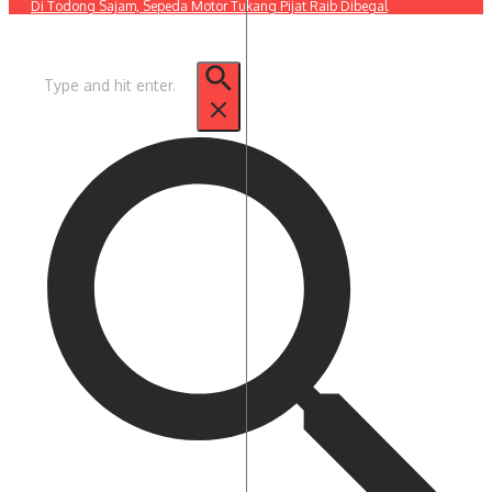
Di Todong Sajam, Sepeda Motor Tukang Pijat Raib Dibegal
Pencarian
untuk: