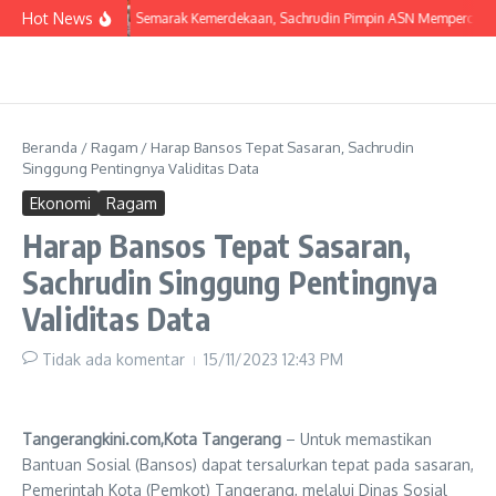
Lewati ke konten
Hot News
Semarak Kemerdekaan, Sachrudin Pimpin ASN Mempercantik 
Beranda
/
Ragam
/
Harap Bansos Tepat Sasaran, Sachrudin
Singgung Pentingnya Validitas Data
Ekonomi
Ragam
Harap Bansos Tepat Sasaran,
Sachrudin Singgung Pentingnya
Validitas Data
Tidak ada komentar
15/11/2023
12:43 PM
Tangerangkini.com,Kota Tangerang
– Untuk memastikan
Bantuan Sosial (Bansos) dapat tersalurkan tepat pada sasaran,
Pemerintah Kota (Pemkot) Tangerang, melalui Dinas Sosial