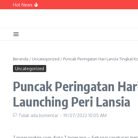
Lewati ke konten
Hot News
Sampaikan Aspirasi di Forum Kemendagri, Sa
Armada BPBD Bertambah, Sachrudin: Perkuat 
PERUMDAM TKR Siagakan Mobil Tangki Air di
Beranda
/
Uncategorized
/
Puncak Peringatan Hari Lansia Tingkat K
Uncategorized
Puncak Peringatan Har
Launching Peri Lansia
Tidak ada komentar
19/07/2022
10:05 AM
Tangerangkini.com, Kota Tangerang – Sebagai rangkaian memp