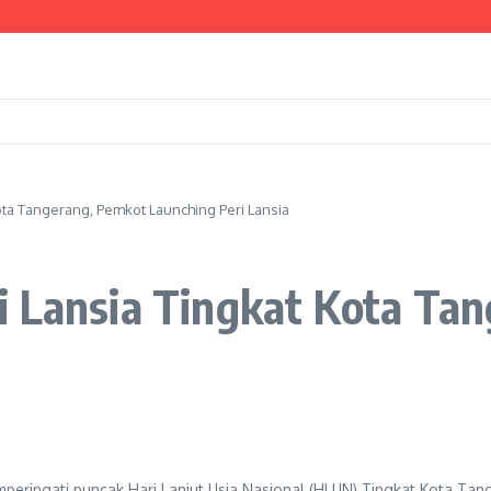
chrudin Minta Dukungan Pusat
Kesiapsiagaan Bencana hingga Tingkat Lingkungan
 Dua Lokasi Terdampak Kekeringan
ota Tangerang, Pemkot Launching Peri Lansia
i Lansia Tingkat Kota Ta
eringati puncak Hari Lanjut Usia Nasional (HLUN) Tingkat Kota Tan