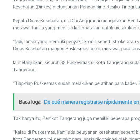
Kesehatan (Dinkes) meluncurkan Pendamping Resiko Tinggi Lanj
Kepala Dinas Kesehatan, dr. Dini Anggraeni mengatakan Peri 
merawat lansia yang memiliki keterbatasan untuk melakukan keg
“Jadi, lansia yang memiliki penyakit kronis seperti stroke ata
Dinas Kesehatan maupun Puskesmas untuk merawat para lansi
Ia melanjutkan, seluruh 38 Puskesmas di Kota Tangerang sudah 
Tangerang.
“Tiap-tiap Puskesmas sudah melakukan pelatihan para kader. Se
Baca Juga:
De qué manera registrarse rápidamente en
Tak hanya itu, Pemkot Tangerang juga memiliki beberapa prog
“Kalau di Puskesmas, kami ada pelayanan kesehatan seperti b
Kota Tangerang ini, penyakit para lansia didominasi oleh hipe