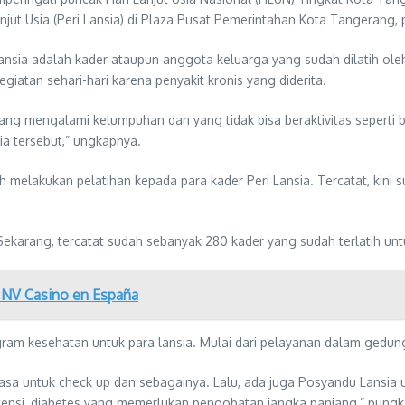
ut Usia (Peri Lansia) di Plaza Pusat Pemerintahan Kota Tangerang, 
Lansia adalah kader ataupun anggota keluarga yang sudah dilatih ol
iatan sehari-hari karena penyakit kronis yang diderita.
u yang mengalami kelumpuhan dan yang tidak bisa beraktivitas seperti
a tersebut,” ungkapnya.
melakukan pelatihan kepada para kader Peri Lansia. Tercatat, kini s
karang, tercatat sudah sebanyak 280 kader yang sudah terlatih untuk
 NV Casino en España
ram kesehatan untuk para lansia. Mulai dari pelayanan dalam gedun
iasa untuk check up dan sebagainya. Lalu, ada juga Posyandu Lansia 
rtensi, diabetes yang memerlukan pengobatan jangka panjang,” pungkas