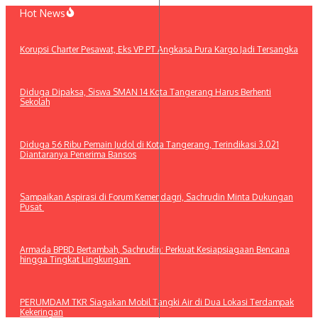
Lewati
Hot News
ke
konten
Korupsi Charter Pesawat, Eks VP PT Angkasa Pura Kargo Jadi Tersangka
Diduga Dipaksa, Siswa SMAN 14 Kota Tangerang Harus Berhenti
Sekolah
Diduga 56 Ribu Pemain Judol di Kota Tangerang, Terindikasi 3.021
Diantaranya Penerima Bansos
Sampaikan Aspirasi di Forum Kemendagri, Sachrudin Minta Dukungan
Pusat
Armada BPBD Bertambah, Sachrudin: Perkuat Kesiapsiagaan Bencana
hingga Tingkat Lingkungan
PERUMDAM TKR Siagakan Mobil Tangki Air di Dua Lokasi Terdampak
Kekeringan