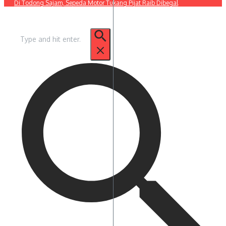
Di Todong Sajam, Sepeda Motor Tukang Pijat Raib Dibegal
Pencarian
untuk: