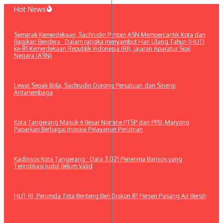
Lewati
Hot News
ke
konten
Semarak Kemerdekaan, Sachrudin Pimpin ASN Mempercantik Kota dan
Bagikan Bendera Dalam rangka menyambut Hari Ulang Tahun (HUT)
ke-81 Kemerdekaan Republik Indonesia (RI), jajaran Aparatur Sipil
Negara (ASN)
Lewat Sepak Bola, Sachrudin Dorong Persatuan dan Sinergi
Antarlembaga
Kota Tangerang Masuk 6 Besar Nomine PTSP dan PPB, Maryono
Paparkan Berbagai Inovasi Pelayanan Perizinan
Kadinsos Kota Tangerang : Data 3.021 Penerima Bansos yang
Terindikasi Judol Belum Valid
HUT RI, Perumda Tirta Benteng Beri Diskon 81 Persen Pasang Air Bersih